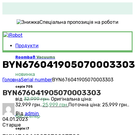
Спеціальна пропозиція на роботи
Продукти
Roomba®
Vacuums
BYN676041905070003303
новинка
Головна
Serial number
BYN676041905070003303
серія 705
BYN676041905070003303
від
32,999
грн.
Оригінальна ціна:
32,999 грн..
25,999
грн.
Поточна ціна: 25,999 грн..
Від
admin
бестселер
04.01.2023
Старше
серія i7