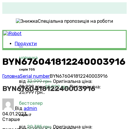
Спеціальна пропозиція на роботи
Продукти
Roomba®
Vacuums
новинка
BYN676041812240003916
серія 705
Головна
Serial number
BYN676041812240003916
від
32,999
грн.
Оригінальна ціна:
32,999 грн..
25,999
грн.
Поточна ціна:
BYN676041812240003916
25,999 грн..
бестселер
Від
admin
04.01.2023
серія i7
Старше
від
20,385
грн.
Оригінальна ціна: