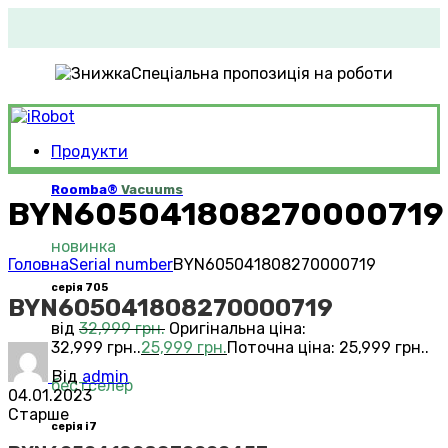
Спеціальна пропозиція на роботи
Продукти
Roomba®
Vacuums
BYN605041808270000719
новинка
Головна
Serial number
BYN605041808270000719
серія 705
BYN605041808270000719
від
32,999
грн.
Оригінальна ціна:
32,999 грн..
25,999
грн.
Поточна ціна: 25,999 грн..
Від
admin
бестселер
04.01.2023
Старше
серія i7