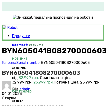
Спеціальна пропозиція на роботи
Продукти
Roomba®
Vacuums
BYN60504180827000060
новинка
Головна
Serial number
BYN605041808270000603
серія 705
BYN605041808270000603
від
32,999
грн.
Оригінальна ціна:
32,999 грн..
25,999
грн.
Поточна ціна: 25,999 грн..
Від
admin
бестселер
04.01.2023
Старше
серія i7