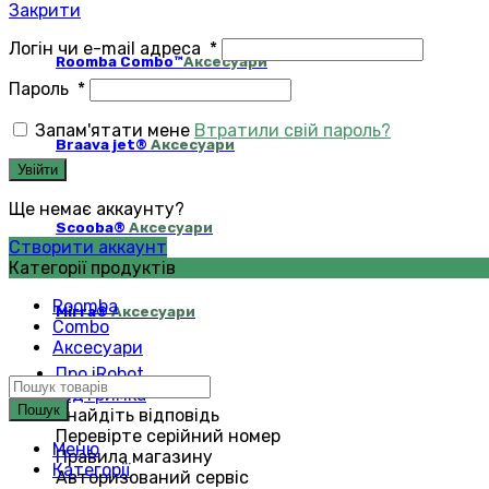
Закрити
Логін чи e-mail адреса
*
Roomba Combo™
Аксесуари
Пароль
*
Запам'ятати мене
Втратили свій пароль?
Braava jet®
Аксесуари
Увійти
Ще немає аккаунту?
Scooba®
Аксесуари
Створити аккаунт
Категорії продуктів
Roomba
Mirra®
Аксесуари
Combo
Аксесуари
Про iRobot
Підтримка
Пошук
Знайдіть відповідь
Перевірте серійний номер
Меню
Правила магазину
Категорії
Авторизований сервіс