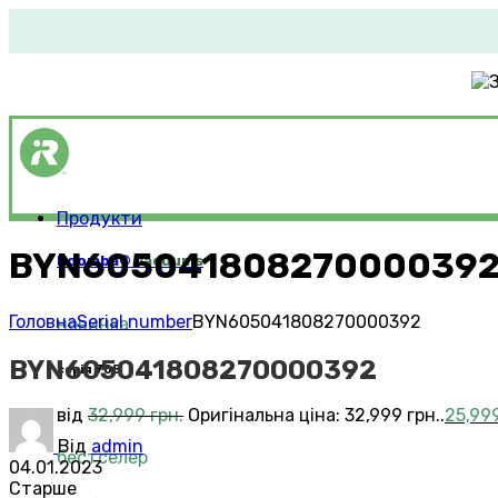
Продукти
BYN60504180827000039
Roomba®
Vacuums
Головна
Serial number
BYN605041808270000392
новинка
BYN605041808270000392
серія 705
від
32,999
грн.
Оригінальна ціна: 32,999 грн..
25,99
Від
admin
бестселер
04.01.2023
Старше