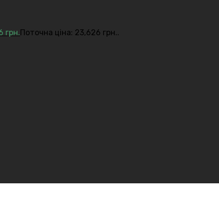
26
грн.
Поточна ціна: 23,626 грн..