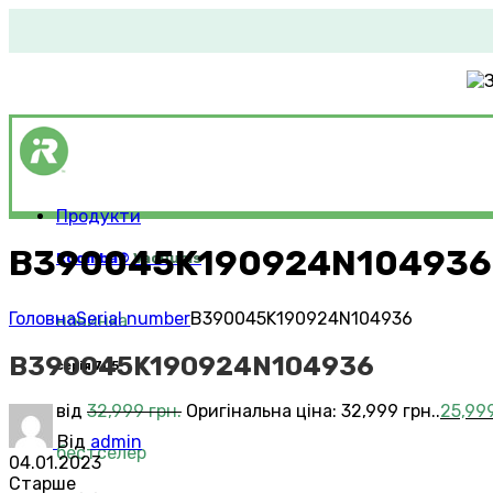
Продукти
B390045K190924N104936
Roomba®
Vacuums
Головна
Serial number
B390045K190924N104936
новинка
B390045K190924N104936
серія 705
від
32,999
грн.
Оригінальна ціна: 32,999 грн..
25,99
Від
admin
бестселер
04.01.2023
Старше