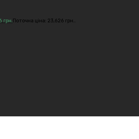
26
грн.
Поточна ціна: 23,626 грн..