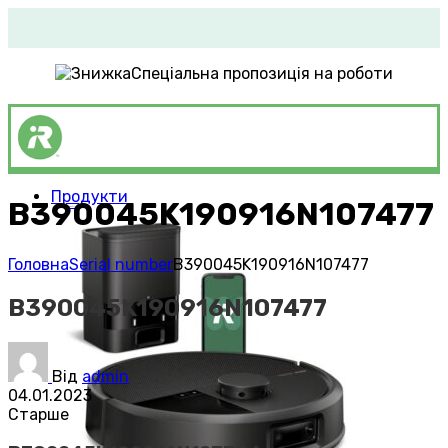
Спеціальна пропозиція на роботи
Продукти
B390045K190916N107477
Roomba®
Vacuums
Головна
Serial number
B390045K190916N107477
B390045K190916N107477
Від
admin
04.01.2023
Старше