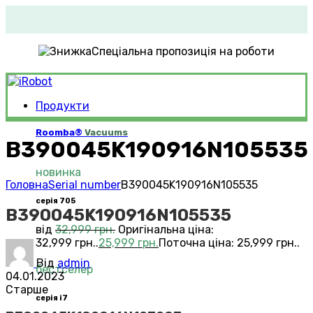
Спеціальна пропозиція на роботи
Продукти
Roomba®
Vacuums
B390045K190916N105535
новинка
Головна
Serial number
B390045K190916N105535
серія 705
B390045K190916N105535
від
32,999
грн.
Оригінальна ціна:
32,999 грн..
25,999
грн.
Поточна ціна: 25,999 грн..
Від
admin
бестселер
04.01.2023
Старше
серія i7