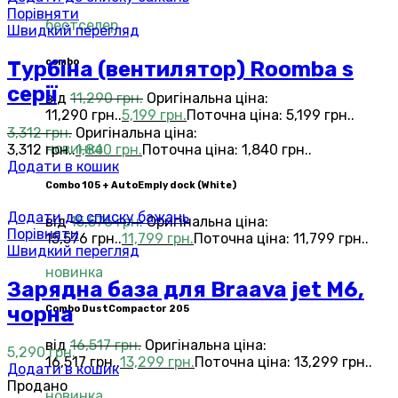
Порівняти
бестселер
Швидкий перегляд
combo
Турбіна (вентилятор) Roomba s
серії
від
11,290
грн.
Оригінальна ціна:
11,290 грн..
5,199
грн.
Поточна ціна: 5,199 грн..
3,312
грн.
Оригінальна ціна:
новинка
3,312 грн..
1,840
грн.
Поточна ціна: 1,840 грн..
Додати в кошик
Combo 105 + AutoEmply dock (White)
Додати до списку бажань
від
15,576
грн.
Оригінальна ціна:
Порівняти
15,576 грн..
11,799
грн.
Поточна ціна: 11,799 грн..
Швидкий перегляд
новинка
Зарядна база для Braava jet M6,
чорна
Combo DustCompactor 205
від
16,517
грн.
Оригінальна ціна:
5,290
грн.
16,517 грн..
13,299
грн.
Поточна ціна: 13,299 грн..
Додати в кошик
Продано
новинка