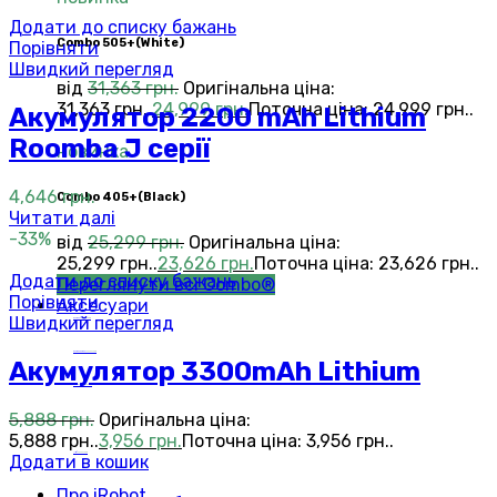
Додати до списку бажань
Сombo 505+(White)
Порівняти
Швидкий перегляд
від
31,363
грн.
Оригінальна ціна:
31,363 грн..
24,999
грн.
Поточна ціна: 24,999 грн..
Акумулятор 2200 mAh Lithium
Roomba J серії
новинка
4,646
грн.
Сombo 405+(Black)
Читати далі
-33%
від
25,299
грн.
Оригінальна ціна:
25,299 грн..
23,626
грн.
Поточна ціна: 23,626 грн..
Додати до списку бажань
Переглянути всі Combo®
Порівняти
Аксесуари
Швидкий перегляд
Roomba®
Аксесуари
Roomba Combo™
Аксесуари
Акумулятор 3300mAh Lithium
Braava jet®
Аксесуари
5,888
грн.
Оригінальна ціна:
Scooba®
Аксесуари
5,888 грн..
3,956
грн.
Поточна ціна: 3,956 грн..
Mirra®
Аксесуари
Додати в кошик
Про iRobot