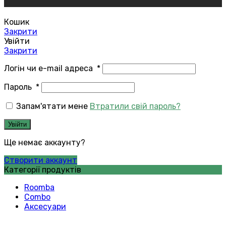
Кошик
Закрити
Увійти
Закрити
Логін чи e-mail адреса
*
Пароль
*
Запам'ятати мене
Втратили свій пароль?
Увійти
Ще немає аккаунту?
Створити аккаунт
Категорії продуктів
Roomba
Combo
Аксесуари