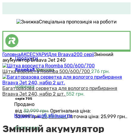
Спеціальна пропозиція на роботи
Головна
АКСЕСУАРИ
Для Braava
200 серії
Змінний
Продукти
акумулятор Braava Jet 240
Roomba®
Vacuums
Щітка ворсиста Roomba 500/600/700
276
грн.
новинка
Багаторазова серветка для вологого прибирання
Braava Jet 240, набір 2 шт.
552
грн.
серія 705
Продано
від
32,999
грн.
Оригінальна ціна:
Клацніть, щоб збільшити
32,999 грн..
25,999
грн.
Поточна ціна: 25,999 грн..
Змінний акумулятор
бестселер