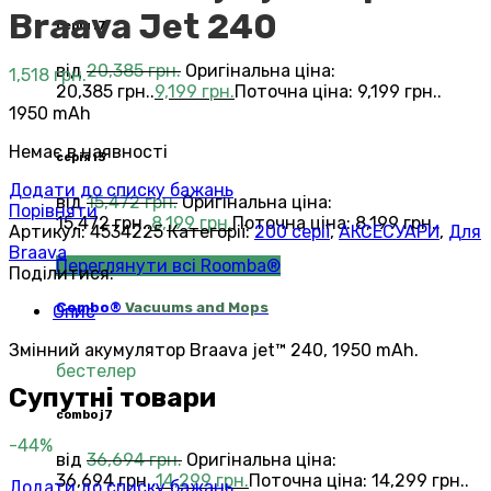
Braava Jet 240
серія i7
від
20,385
грн.
Оригінальна ціна:
1,518
грн.
20,385 грн..
9,199
грн.
Поточна ціна: 9,199 грн..
1950 mAh
Немає в наявності
серія i3
Додати до списку бажань
від
15,472
грн.
Оригінальна ціна:
Порівняти
15,472 грн..
8,199
грн.
Поточна ціна: 8,199 грн..
Артикул:
4534225
Категорії:
200 серії
,
АКСЕСУАРИ
,
Для
Braava
Переглянути всі Roomba®
Поділитися:
Combo®
Vacuums and Mops
Опис
Змінний акумулятор Braava jet™ 240, 1950 mAh.
бестелер
Супутні товари
combo j7
-44%
від
36,694
грн.
Оригінальна ціна:
36,694 грн..
14,299
грн.
Поточна ціна: 14,299 грн..
Додати до списку бажань