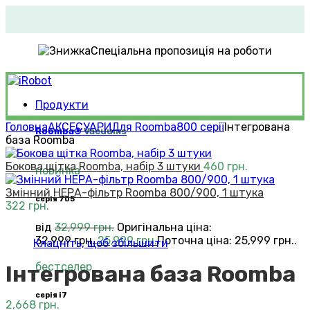
Спеціальна пропозиція на роботи
Продукти
Головна
АКСЕСУАРИ
Для Roomba
800 серії
Інтегрована
Roomba®
Vacuums
база Roomba
Бокова щітка Roomba, набір 3 штуки
460
грн.
новинка
Змінний НЕРА-фільтр Roomba 800/900, 1 штука
серія 705
322
грн.
від
32,999
грн.
Оригінальна ціна:
32,999 грн..
25,999
грн.
Поточна ціна: 25,999 грн..
Клацніть, щоб збільшити
бестселер
Інтегрована база Roomba
серія i7
2,668
грн.