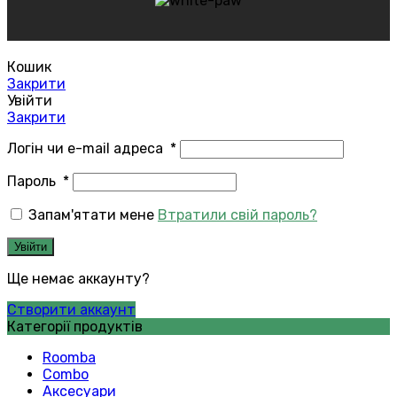
Кошик
Закрити
Увійти
Закрити
Логін чи e-mail адреса
*
Пароль
*
Запам'ятати мене
Втратили свій пароль?
Увійти
Ще немає аккаунту?
Створити аккаунт
Категорії продуктів
Roomba
Combo
Аксесуари