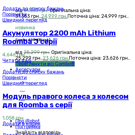
Додати до списку бажань
від
31,363
грн.
Оригінальна ціна:
Порівняти
31,363 грн..
24,999
грн.
Поточна ціна: 24,999 грн..
Швидкий перегляд
новинка
Акумулятор 2200 mAh Lithium
Roomba J серії
Сombo 405+(Black)
від
25,299
грн.
Оригінальна ціна:
4,646
грн.
25,299 грн..
23,626
грн.
Поточна ціна: 23,626 грн..
Читати далі
Переглянути всі Combo®
Аксесуари
Додати до списку бажань
Roomba®
Аксесуари
Порівняти
Швидкий перегляд
Roomba Combo™
Аксесуари
Braava jet®
Аксесуари
Модуль правого колеса з колесом
Scooba®
Аксесуари
для Roomba s серії
Mirra®
Аксесуари
1,058
грн.
Про iRobot
Додати в кошик
Підтримка
Знайдіть відповідь