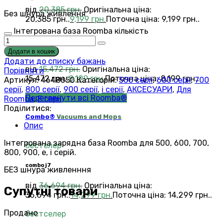
від
20,385
грн.
Оригінальна ціна:
Без шнура живлення
20,385 грн..
9,199
грн.
Поточна ціна: 9,199 грн..
Інтегрована база Roomba кількість
серія i3
Додати в кошик
Додати до списку бажань
від
15,472
грн.
Оригінальна ціна:
Порівняти
15,472 грн..
8,199
грн.
Поточна ціна: 8,199 грн..
Артикул:
4648050
Категорій:
500 серії
,
600 серії
,
700
серії
,
800 серії
,
900 серії
,
i серії
,
АКСЕСУАРИ
,
Для
Переглянути всі Roomba®
Roomba
,
Е серії
Поділитися:
Combo®
Vacuums and Mops
Опис
Інтегрована зарядна база Roomba для 500, 600, 700,
бестелер
800, 900, e, i серій.
combo j7
БЕЗ шнура живленння
від
36,694
грн.
Оригінальна ціна:
Супутні товари
36,694 грн..
14,299
грн.
Поточна ціна: 14,299 грн..
Продано
бестселер