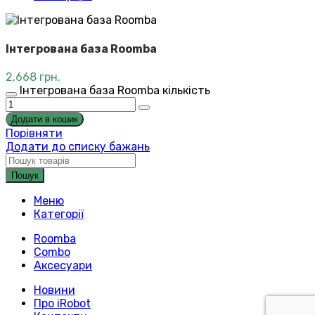
Інтегрована база Roomba
2,668
грн.
Інтегрована база Roomba кількість
Додати в кошик
Порівняти
Додати до списку бажань
Пошук
Меню
Категорії
Roomba
Combo
Аксесуари
Новини
Про iRobot