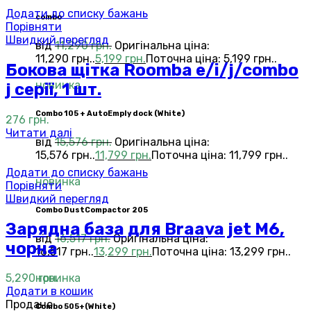
Додати до списку бажань
combo
Порівняти
Швидкий перегляд
від
11,290
грн.
Оригінальна ціна:
11,290 грн..
5,199
грн.
Поточна ціна: 5,199 грн..
Бокова щітка Roomba е/і/j/combo
новинка
j серії, 1 шт.
Combo 105 + AutoEmply dock (White)
276
грн.
Читати далі
від
15,576
грн.
Оригінальна ціна:
15,576 грн..
11,799
грн.
Поточна ціна: 11,799 грн..
Додати до списку бажань
новинка
Порівняти
Швидкий перегляд
Combo DustCompactor 205
Зарядна база для Braava jet M6,
від
16,517
грн.
Оригінальна ціна:
чорна
16,517 грн..
13,299
грн.
Поточна ціна: 13,299 грн..
новинка
5,290
грн.
Додати в кошик
Продано
Сombo 505+(White)