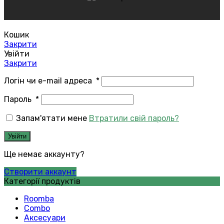
Кошик
Закрити
Увійти
Закрити
Логін чи e-mail адреса
*
Пароль
*
Запам'ятати мене
Втратили свій пароль?
Увійти
Ще немає аккаунту?
Створити аккаунт
Категорії продуктів
Roomba
Combo
Аксесуари