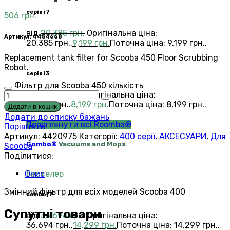
серія i7
506
грн.
від
20,385
грн.
Оригінальна ціна:
Артикул: 4454668
20,385 грн..
9,199
грн.
Поточна ціна: 9,199 грн..
Replacement tank filter for
Scooba 450
Floor Scrubbing
Robot.
серія i3
Фільтр для Scooba 450 кількість
від
15,472
грн.
Оригінальна ціна:
15,472 грн..
8,199
грн.
Поточна ціна: 8,199 грн..
Додати в кошик
Додати до списку бажань
Переглянути всі Roomba®
Порівняти
Артикул:
4420975
Категорії:
400 серії
,
АКСЕСУАРИ
,
Для
Combo®
Vacuums and Mops
Scooba
Поділитися:
бестелер
Опис
Змінний фільтр для всіх моделей Scooba 400
combo j7
Супутні товари
від
36,694
грн.
Оригінальна ціна:
36,694 грн..
14,299
грн.
Поточна ціна: 14,299 грн..