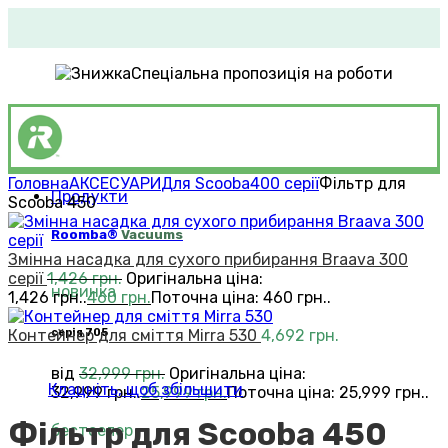
Спеціальна пропозиція на роботи
Головна
АКСЕСУАРИ
Для Scooba
400 серії
Фільтр для
Продукти
Scooba 450
Roomba®
Vacuums
Змінна насадка для сухого прибирання Braava 300
серії
1,426
грн.
Оригінальна ціна:
новинка
1,426 грн..
460
грн.
Поточна ціна: 460 грн..
Контейнер для сміття Mirra 530
4,692
грн.
серія 705
від
32,999
грн.
Оригінальна ціна:
Клацніть, щоб збільшити
32,999 грн..
25,999
грн.
Поточна ціна: 25,999 грн..
Фільтр для Scooba 450
бестселер