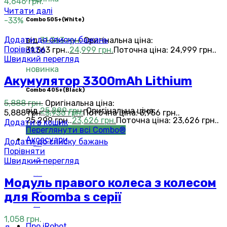
4,646
грн.
Читати далі
-33%
Сombo 505+(White)
Додати до списку бажань
від
31,363
грн.
Оригінальна ціна:
Порівняти
31,363 грн..
24,999
грн.
Поточна ціна: 24,999 грн..
Швидкий перегляд
новинка
Акумулятор 3300mAh Lithium
Сombo 405+(Black)
5,888
грн.
Оригінальна ціна:
від
25,299
грн.
Оригінальна ціна:
5,888 грн..
3,956
грн.
Поточна ціна: 3,956 грн..
25,299 грн..
23,626
грн.
Поточна ціна: 23,626 грн..
Додати в кошик
Переглянути всі Combo®
Аксесуари
Додати до списку бажань
Roomba®
Аксесуари
Порівняти
Швидкий перегляд
Roomba Combo™
Аксесуари
Braava jet®
Аксесуари
Модуль правого колеса з колесом
для Roomba s серії
Scooba®
Аксесуари
Mirra®
Аксесуари
1,058
грн.
Про iRobot