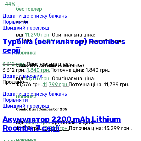
-44%
бестселер
Додати до списку бажань
Порівняти
combo
Швидкий перегляд
від
11,290
грн.
Оригінальна ціна:
Турбіна (вентилятор) Roomba s
11,290 грн..
5,199
грн.
Поточна ціна: 5,199 грн..
серії
новинка
3,312
грн.
Оригінальна ціна:
Combo 105 + AutoEmply dock (White)
3,312 грн..
1,840
грн.
Поточна ціна: 1,840 грн..
Додати в кошик
від
15,576
грн.
Оригінальна ціна:
Продано
15,576 грн..
11,799
грн.
Поточна ціна: 11,799 грн..
Додати до списку бажань
новинка
Порівняти
Швидкий перегляд
Combo DustCompactor 205
Акумулятор 2200 mAh Lithium
від
16,517
грн.
Оригінальна ціна:
Roomba J серії
16,517 грн..
13,299
грн.
Поточна ціна: 13,299 грн..
новинка