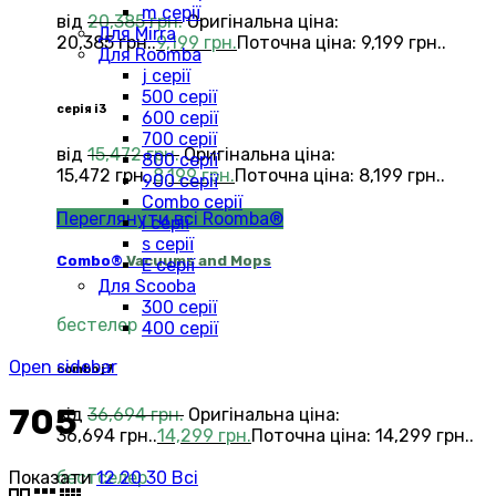
m серії
від
20,385
грн.
Оригінальна ціна:
Для Mirra
20,385 грн..
9,199
грн.
Поточна ціна: 9,199 грн..
Для Roomba
j серії
500 серії
серія i3
600 серії
700 серії
від
15,472
грн.
Оригінальна ціна:
800 серії
15,472 грн..
8,199
грн.
Поточна ціна: 8,199 грн..
900 серії
Combo серії
Переглянути всі Roomba®
i серії
s серії
Combo®
Vacuums and Mops
Е серії
Для Scooba
300 серії
бестелер
400 серії
Open sidebar
combo j7
705
від
36,694
грн.
Оригінальна ціна:
36,694 грн..
14,299
грн.
Поточна ціна: 14,299 грн..
Показати
12
20
30
Всі
бестселер