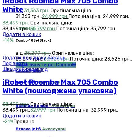
iRobot Roomba Max 705 Combo
White
від
31,363
грн.
Оригінальна ціна:
31,363 грн..
24,999
грн.
Поточна ціна: 24,999 грн..
38,499
грн.
Оригінальна ціна:
новинка
38,499 грн..
35,799
грн.
Поточна ціна: 35,799 грн..
Додати в кошик
-14%
Сombo 405+(Black)
від
25,299
грн.
Оригінальна ціна:
Додати до списку бажань
25,299 грн..
23,626
грн.
Поточна ціна: 23,626 грн..
Порівняти
Переглянути всі Combo®
Швидкий перегляд
Аксесуари
iRobot Roomba Max 705 Combo
Roomba®
Аксесуари
White (пошкоджена упаковка)
38,499
грн.
Оригінальна ціна:
Roomba Combo™
Аксесуари
38,499 грн..
32,999
грн.
Поточна ціна: 32,999 грн..
Додати в кошик
-21%
Продано
Braava jet®
Аксесуари