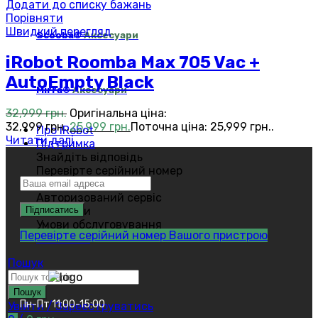
Додати до списку бажань
Порівняти
Швидкий перегляд
Scooba®
Аксесуари
iRobot Roomba Max 705 Vac +
AutoEmpty Black
Mirra®
Аксесуари
32,999
грн.
Оригінальна ціна:
32,999 грн..
25,999
грн.
Поточна ціна: 25,999 грн..
Про iRobot
Читати далі
Підтримка
Знайдіть відповідь
Перевірте серійний номер
Правила магазину
Авторизований сервіс
Партнери
Умови обслуговування
Перевірте серійний номер Вашого пристрою
Контакти
Пошук
Пошук
Пн-Пт 11:00-15:00
Увійти / Зареєструватись