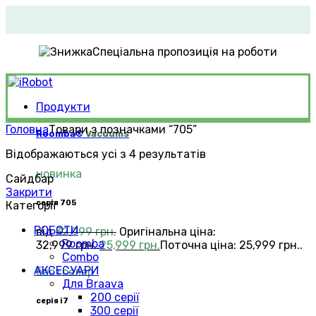
Спеціальна пропозиція на роботи
Продукти
Головна
Товари з позначками “705”
Roomba®
Vacuums
Відображаються усі з 4 результатів
новинка
Сайдбар
Закрити
серія 705
Категорії
РOБОТИ
від
32,999
грн.
Оригінальна ціна:
Roomba
32,999 грн..
25,999
грн.
Поточна ціна: 25,999 грн..
Combo
АКСЕСУАРИ
бестселер
Для Braava
200 серії
серія i7
300 серії