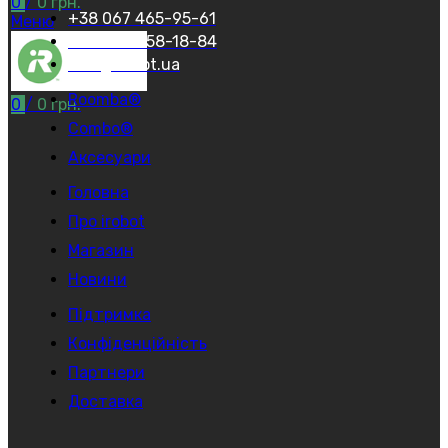
0
/
0
грн.
+38 067 465-95-61
Меню
+38 044 458-18-84
info@irobot.ua
Roomba®
0
/
0
грн.
Combo®
Аксесуари
Головна
Про irobot
Магазин
Новини
Підтримка
Конфіденційність
Партнери
Доставка