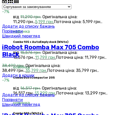
combo
-7%
від
11,290
грн.
Оригінальна ціна:
11,290 грн..
5,199
грн.
Поточна ціна: 5,199 грн..
Додати до списку бажань
Порівняти
новинка
Швидкий перегляд
Combo 105 + AutoEmply dock (White)
iRobot Roomba Max 705 Combo
від
15,576
грн.
Оригінальна ціна:
Black
15,576 грн..
11,799
грн.
Поточна ціна: 11,799 грн..
38,499
грн.
Оригінальна ціна:
новинка
38,499 грн..
35,799
грн.
Поточна ціна: 35,799 грн..
Додати в кошик
Combo DustCompactor 205
-7%
від
16,517
грн.
Оригінальна ціна:
16,517 грн..
13,299
грн.
Поточна ціна: 13,299 грн..
Додати до списку бажань
Порівняти
новинка
Швидкий перегляд
Сombo 505+(White)