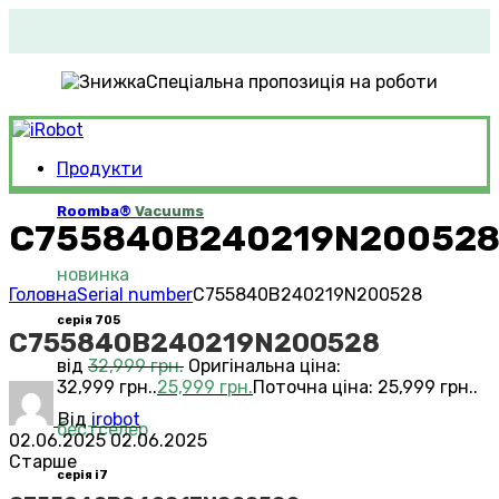
Спеціальна пропозиція на роботи
Продукти
Roomba®
Vacuums
C755840B240219N20052
новинка
Головна
Serial number
C755840B240219N200528
серія 705
C755840B240219N200528
від
32,999
грн.
Оригінальна ціна:
32,999 грн..
25,999
грн.
Поточна ціна: 25,999 грн..
Від
irobot
бестселер
02.06.2025
02.06.2025
Старше
серія i7