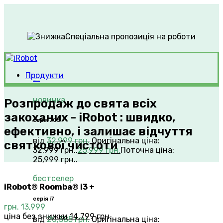
Спеціальна пропозиція на роботи
Продукти
Roomba®
Vacuums
новинка
Розпродаж до свята всіх
закоханих - iRobot : швидко,
серія 705
ефективно, і залишає відчуття
від
32,999
грн.
Оригінальна ціна:
святкової чистоти
32,999 грн..
25,999
грн.
Поточна ціна:
25,999 грн..
бестселер
iRobot® Roomba® i3 +
серія i7
грн.
13,999
ціна без знижки 14,799 грн.
від
20,385
грн.
Оригінальна ціна: