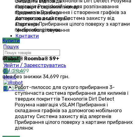
скидання сміття Технологія Dirt Detect Розумна
Знайдіть відповідь
навігація PrecisionVision для розпізнавання
Перевірте серійний номер
предметів Прибирання і створення графіків за
Правила магазину
допомогою додатку Система захисту від
Авторизований сервіс
алергенів Прибирання цілого поверху з картами
Партнери
прибраних ділянок
Умови обслуговування
Контакти
Купити
Пошук
iRobot® Roomba® S9+
Пошук
Увійти / Зареєструватись
грн.
29,499
0
/
0
грн.
ціна без знижки 34,699 грн.
Меню
Робот-пилосос для сухого прибирання 3-
0
/
0
грн.
ступінчаста система прибирання для килимів і
твердих покриттів Технологія Dirt Detect
Розумна навігація vSLAM Прибирання і
складання графіків за допомогою мобільного
додатку Система захисту від алергенів
Прибирання цілого поверху з картами прибраних
ділянок