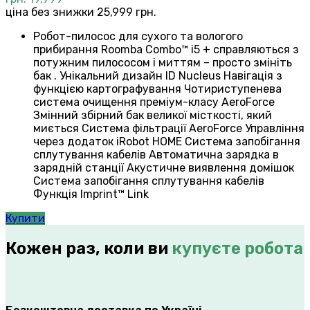
ціна без знижки 25,999 грн.
Робот-пилосос для сухого та вологого
прибирання Roomba Combo™ i5 + справляються з
потужним пилососом і миттям – просто змініть
бак . Унікальний дизайн ID Nucleus Навігація з
функцією картографування Чотириступенева
система очищення преміум-класу AeroForce
Змінний збірний бак великої місткості, який
миється Система фільтрації AeroForce Управління
через додаток iRobot HOME Система запобігання
сплутування кабелів Автоматична зарядка в
зарядній станції Акустичне виявлення домішок
Система запобігання сплутування кабелів
Функція Imprint™ Link
Купити
Кожен раз, коли ви
купуєте робота