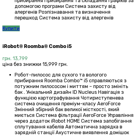
прибирання Прибирання та складання графіків за
допомогою програми Система захисту від
алергенів Розпізнавання та визначення
перешкод Система захисту від алергенів
Купити
iRobot® Roomba® Combo i5
грн.
13,799
ціна без знижки 15,999 грн.
Робот-пилосос для сухого та вологого
прибирання Roomba Combo™ i5 справляються з
потужним пилососом і миттям – просто змініть
бак . Унікальний дизайн ID Nucleus Навігація з
функцією картографування Чотириступенева
система очищення преміум-класу AeroForce
Змінний збірний бак великої місткості, який
миється Система фільтрації AeroForce Управління
через додаток iRobot HOME Система запобігання
сплутування кабелів Автоматична зарядка в
зарядній станції Акустичне виявлення домішок