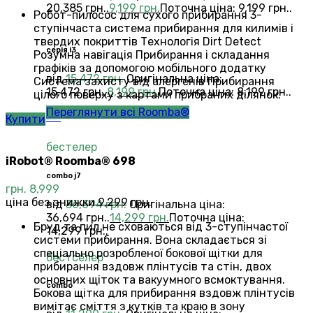
20,385 грн..
9,199
грн.
Поточна ціна: 9,199 грн..
Робот-пилосос для сухого прибирання 3-
ступінчаста система прибирання для килимів і
твердих покриттів Технологія Dirt Detect
серія i3
Розумна навігація Прибирання і складання
графіків за допомогою мобільного додатку
від
15,472
грн.
Оригінальна ціна:
Система захисту від алергенів Прибирання
15,472 грн..
8,199
грн.
Поточна ціна: 8,199 грн..
цілого поверху з картами прибраних ділянок.
Переглянути всі Roomba®
Купити
Combo®
Vacuums and Mops
бестелер
iRobot® Roomba® 698
combo j7
грн.
8,999
ціна без знижки 9,299 грн.
від
36,694
грн.
Оригінальна ціна:
36,694 грн..
14,299
грн.
Поточна ціна:
Бруд та пил не сховаються від 3-ступінчастої
14,299 грн..
системи прибирання. Вона складається зі
спеціально розробленої бокової щітки для
бестселер
прибирання вздовж плінтусів та стін, двох
основних щіток та вакуумного всмоктування.
combo
Бокова щітка для прибирання вздовж плінтусів
вимітає сміття з кутків та краю в зону