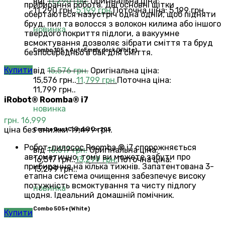
від
11,290
грн.
Оригінальна ціна:
прибирання робота. Дві основні щітки
11,290 грн..
5,199
грн.
Поточна ціна: 5,199 грн..
обертаються назустріч одна одній, щоб підняти
бруд, пил та волосся з волокон килима або іншого
новинка
твердого покриття підлоги, а вакуумне
всмоктування дозволяє зібрати сміття та бруд
Combo 105 + AutoEmply dock (White)
безпосередньо в бак для сміття.
Купити
від
15,576
грн.
Оригінальна ціна:
15,576 грн..
11,799
грн.
Поточна ціна:
11,799 грн..
iRobot® Roomba® i7
новинка
грн.
16,999
ціна без знижки 19,499 грн.
Combo DustCompactor 205
Робот-пилосос Roomba ® i7 спорожняється
від
16,517
грн.
Оригінальна ціна:
автоматично, тому ви можете забути про
16,517 грн..
13,299
грн.
Поточна ціна:
прибирання на кілька тижнів. Запатентована 3-
13,299 грн..
етапна система очищення забезпечує високу
потужність всмоктування та чисту підлогу
новинка
щодня. Ідеальний домашній помічник.
Сombo 505+(White)
Купити