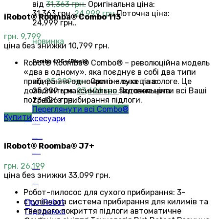
від
31,363
грн.
Оригінальна ціна:
31,363 грн..
24,999
грн.
Поточна ціна:
iRobot® Roomba® Combo 113
24,999 грн..
грн.
9,799
новинка
ціна без знижки 10,799 грн.
Robot® Roomba® Combo® – революційна модель
Сombo 405+(Black)
«два в одному», яка поєднує в собі два типи
прибирання одночасно – сухе та вологе. Це
від
25,299
грн.
Оригінальна ціна:
дозволить максимально задовольнити всі Ваші
25,299 грн..
23,626
грн.
Поточна ціна:
потреби з прибирання підлоги.
23,626 грн..
Переглянути всі Combo®
Купити
Аксесуари
Roomba®
Аксесуари
Roomba Combo™
Аксесуари
iRobot® Roomba® J7+
Braava jet®
Аксесуари
грн.
26,199
Scooba®
Аксесуари
ціна без знижки 33,099 грн.
Mirra®
Аксесуари
Робот-пилосос для сухого прибирання: 3-
ступінчата система прибирання для килимів та
Про iRobot
твердого покриття підлоги автоматичне
Підтримка