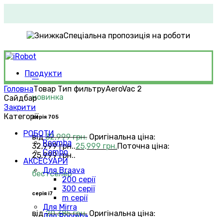
Спеціальна пропозиція на роботи
Продукти
Roomba®
Vacuums
Головна
Товар Тип фильтру
AeroVac 2
новинка
Сайдбар
Закрити
Категорії
серія 705
РOБОТИ
від
32,999
грн.
Оригінальна ціна:
Roomba
32,999 грн..
25,999
грн.
Поточна ціна:
Combo
25,999 грн..
АКСЕСУАРИ
Для Braava
бестселер
200 серії
300 серії
серія i7
m серії
Для Mirra
від
20,385
грн.
Оригінальна ціна:
Для Roomba