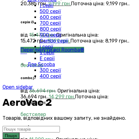
20,385 грн..
9,199
грн.
Поточна ціна: 9,199 грн..
j серії
500 серії
600 серії
700 серії
серія i3
800 серії
900 серії
від
15,472
грн.
Оригінальна ціна:
Combo серії
15,472 грн..
8,199
грн.
Поточна ціна: 8,199 грн..
i серії
Переглянути всі Roomba®
s серії
Combo®
Vacuums and Mops
Е серії
Для Scooba
бестелер
300 серії
400 серії
combo j7
Open sidebar
від
36,694
грн.
Оригінальна ціна:
36,694 грн..
14,299
грн.
Поточна ціна:
AeroVac 2
14,299 грн..
бестселер
Товарів, відповідних вашому запиту, не знайдено.
combo
Пошук