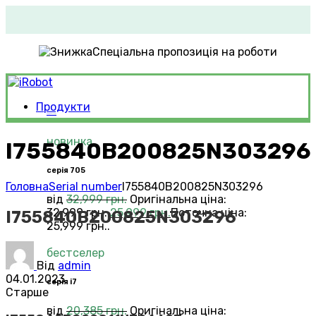
Спеціальна пропозиція на роботи
Продукти
Roomba®
Vacuums
новинка
I755840B200825N303296
серія 705
Головна
Serial number
I755840B200825N303296
від
32,999
грн.
Оригінальна ціна:
32,999 грн..
25,999
грн.
Поточна ціна:
I755840B200825N303296
25,999 грн..
бестселер
Від
admin
04.01.2023
серія i7
Старше
від
20,385
грн.
Оригінальна ціна: